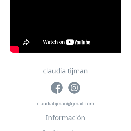
claudia tijman
claudiatijman@gmail.com
Información