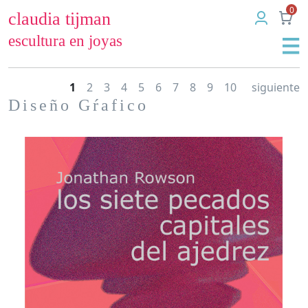
0
claudia tijman
escultura en joyas
1
2
3
4
5
6
7
8
9
10
siguiente
Diseño Gŕafico