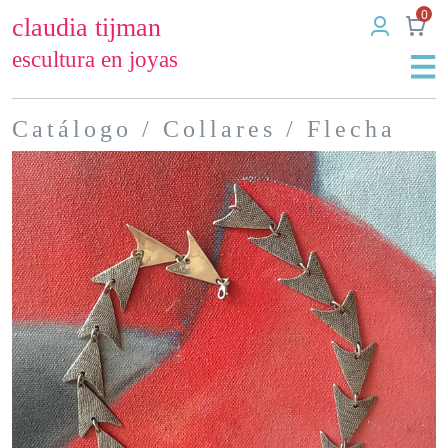
0
claudia tijman
escultura en joyas
Catálogo
/
Collares
/ Flecha