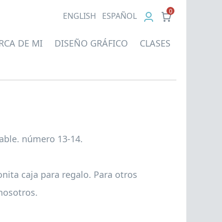
0
EN
GLISH
ES
PAÑOL
RCA DE MI
DISEÑO GRÁFICO
CLASES
table. número 13-14.
onita caja para regalo. Para otros
nosotros.