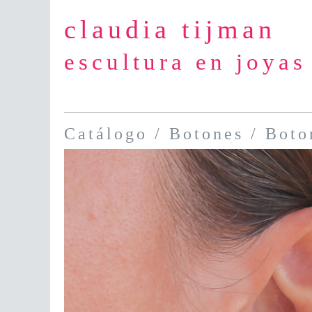
claudia tijman
escultura en joyas
Catálogo
/
Botones
/ Boto