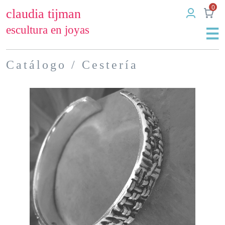
0
claudia tijman
escultura en joyas
Catálogo
/ Cestería