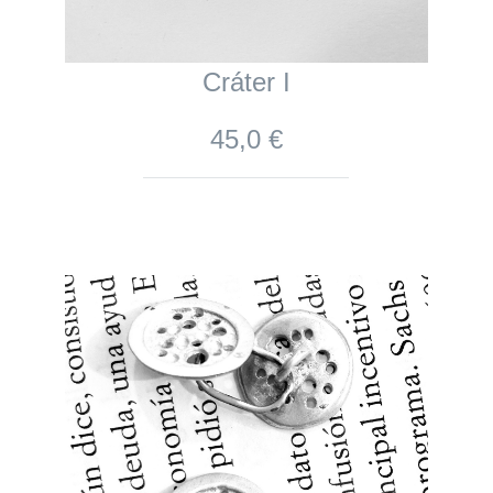
Cráter I
45,0 €