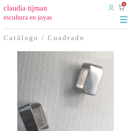
0
claudia tijman
escultura en joyas
Catálogo
/ Cuadrado