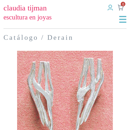
0
claudia tijman
escultura en joyas
Catálogo
/ Derain