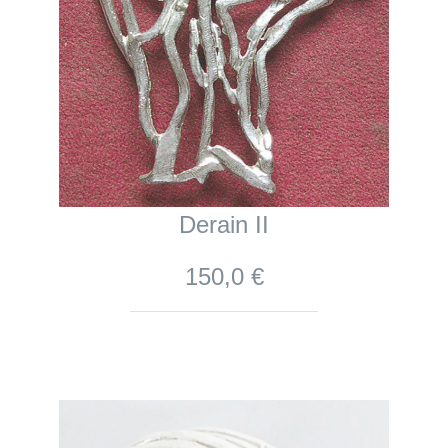
Derain II
150,0 €