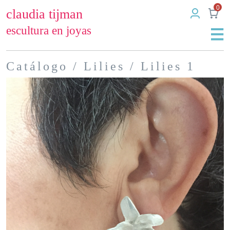
0
claudia tijman
escultura en joyas
Catálogo
/
Lilies
/ Lilies 1