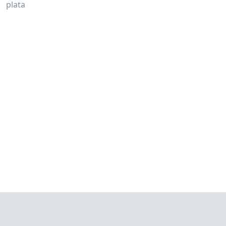
plata
claudia tijman