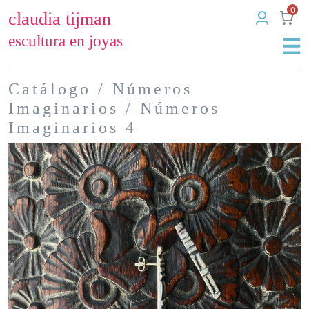
0
claudia tijman
escultura en joyas
Catálogo
/
Números
Imaginarios
/ Números
Imaginarios 4