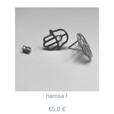
hamsa I
65,0 €