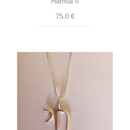
Hamsa II
75,0 €